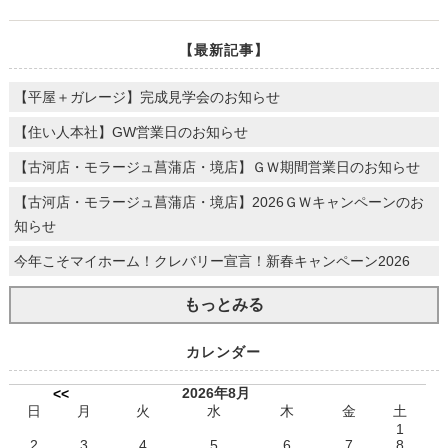
【最新記事】
【平屋＋ガレージ】完成見学会のお知らせ
【住い人本社】GW営業日のお知らせ
【古河店・モラージュ菖蒲店・境店】ＧＷ期間営業日のお知らせ
【古河店・モラージュ菖蒲店・境店】2026ＧＷキャンペーンのお
知らせ
今年こそマイホーム！クレバリー宣言！新春キャンペーン2026
もっとみる
カレンダー
2026年8月
<<
日
月
火
水
木
金
土
1
2
3
4
5
6
7
8