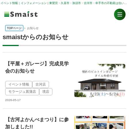
イベント情報｜インフォメーション | 東鷲宮・久喜市・加須市・古河市・幸手市の不動産は住い人（スマイスト）
TOPページ
＞
お知らせ
smaistからのお知らせ
【平屋＋ガレージ】完成見学
会のお知らせ
イベント情報
古河店
モラージュ菖蒲店
境店
2026-05-17
【古河よかんべまつり】に参
加しました!!