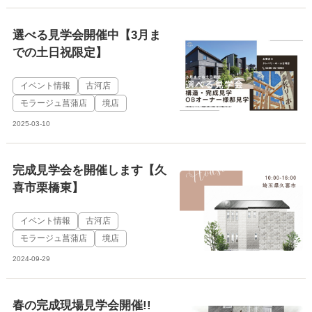
選べる見学会開催中【3月ま
での土日祝限定】
イベント情報
古河店
モラージュ菖蒲店
境店
2025-03-10
完成見学会を開催します【久
喜市栗橋東】
イベント情報
古河店
モラージュ菖蒲店
境店
2024-09-29
春の完成現場見学会開催!!