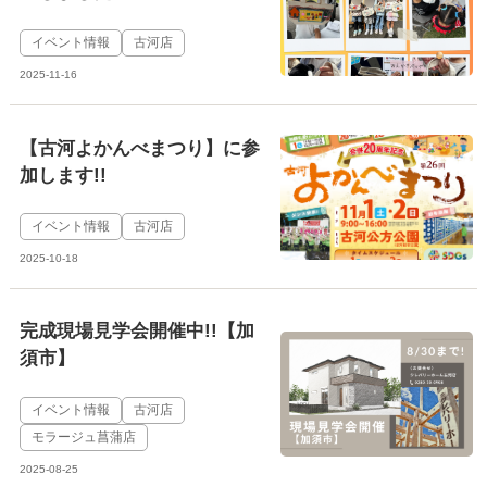
イベント情報
古河店
2025-11-16
【古河よかんべまつり】に参
加します!!
イベント情報
古河店
2025-10-18
完成現場見学会開催中!!【加
須市】
イベント情報
古河店
モラージュ菖蒲店
2025-08-25